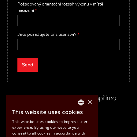
Požadovaný orientační rozsah výkonu v místě
nasazení
*
Jaké požadujete příslušenství?
*
Send
Nebo se můžeme spojit napřímo
×
This website uses cookies
CZECH
Back to ibg.cz
This website uses cookies to improve user
ENGLISH
experience. By using our website you
consent to all cookies in accordance with
HUNGARIAN