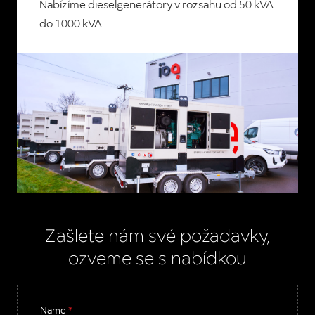
Nabízíme dieselgenerátory v rozsahu
od 50 kVA
do 1000 kVA.
Zašlete nám své požadavky,
ozveme se s nabídkou
Name
*