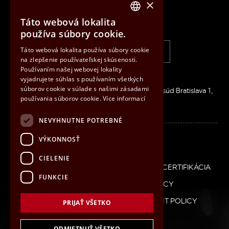
×
Táto webová lokalita
IBG Slovensko, s.r.o.
CZECH
používa súbory cookie.
ENGLISH
Táto webová lokalita používa súbory cookie
+421 33 6407 660
info@ibg.sk
na zlepšenie používateľskej skúsenosti.
HUNGARIAN
Používaním našej webovej lokality
SLOVAK
Inovačná 2626/8, 900 01 MODRA
vyjadrujete súhlas s používaním všetkých
súborov cookie v súlade s našimi zásadami
IČO: 36026506 / DIČ: SK2020083186 / Okresný súd Bratislava 1,
používania súborov cookie.
Více informací
oddiel s.r.o., vložka 33548/B
NEVYHNUTNE POTREBNÉ
Linkedin
VÝKONNOSŤ
CIELENIE
Patička
COOKIES
POLITIKA IMS
PARTNERSTVO
CERTIFIKÁCIA
SK
FUNKCIE
GDPR
ETHICAL CONDUCT POLICY
SUPPLIER RELATIONSHIP MANAGEMENT POLICY
PRIJAŤ VŠETKO
PRÍRUČKY
ODMIETNUŤ VŠETKO