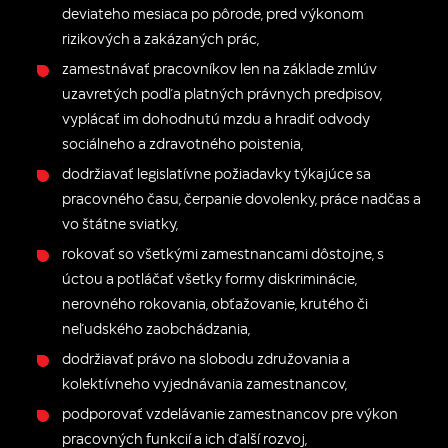
deviateho mesiaca po pôrode, pred výkonom
rizikových a zakázaných prác,
zamestnávať pracovníkov len na základe zmlúv
uzavretých podľa platných právnych predpisov,
vyplácať im dohodnutú mzdu a hradiť odvody
sociálneho a zdravotného poistenia,
dodržiavať legislatívne požiadavky týkajúce sa
pracovného času, čerpanie dovolenky, práce nadčas a
vo štátne sviatky,
rokovať so všetkými zamestnancami dôstojne, s
úctou a potláčať všetky formy diskriminácie,
nerovného rokovania, obťažovanie, krutého či
neľudského zaobchádzania,
dodržiavať právo na slobodu združovania a
kolektívneho vyjednávania zamestnancov,
podporovať vzdelávanie zamestnancov pre výkon
pracovných funkcií a ich ďalší rozvoj,