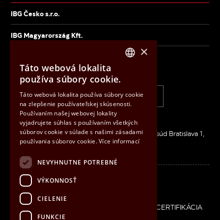
IBG Česko s.r.o.
IBG Magyarország Kft.
×
Táto webová lokalita
IBG Slovensko, s.r.o.
CZECH
používa súbory cookie.
ENGLISH
Táto webová lokalita používa súbory cookie
+421 33 6407 660
info@ibg.sk
na zlepšenie používateľskej skúsenosti.
HUNGARIAN
Používaním našej webovej lokality
SLOVAK
Inovačná 2626/8, 900 01 MODRA
vyjadrujete súhlas s používaním všetkých
súborov cookie v súlade s našimi zásadami
IČO: 36026506 / DIČ: SK2020083186 / Okresný súd Bratislava 1,
používania súborov cookie.
Více informací
oddiel s.r.o., vložka 33548/B
NEVYHNUTNE POTREBNÉ
Linkedin
VÝKONNOSŤ
CIELENIE
Patička
COOKIES
POLITIKA IMS
PARTNERSTVO
CERTIFIKÁCIA
FUNKCIE