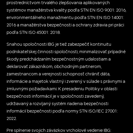
prostredníctvom trvalého zlepšovania aplikovaných
systémov manažérstva kvality podľa STN EN ISO 9001: 2016,
environmentálneho manažmentu podľa STN EN ISO 14001:
2016 a manažérstva bezpečnosti a ochrany zdravia pri práci
podľa STN ISO 45001: 2018.
Snahou spoločnosti IBG je tiež zabezpečiť kontinuitu
podnikateľskej činnosti spoločnosti, minimalizovať prípadné
škody predchádzaním bezpečnostným udalostiam a
deklarovať zákazníkom, obchodným partnerom,
zamestnancom a verejnosti schopnosť chrániť dáta,
informácie a majetok vlastný i zverený v súlade s právnymi a
zmluvnými požiadavkami. K presadeniu Politiky v oblasti
bezpečnosti informácií je v spoločnosti zavedený,
udržiavaný a rozvíjaný systém riadenia bezpečnosti
informácií bezpečnosti podľa normy STN ISO/IEC 27001:
2022.
Pre splnenie svojich záväzkov vrcholové vedenie IBG: