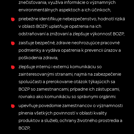
znečisťovania, využíva informácie o významných
environmentálnych aspektoch a ich účinkoch,
priebežne identifikuje nebezpečenstvo, hodnotí riziká
v oblasti BOZP, uplatňuje opatrenia na ich
odstraňovaní a znižovaní a zlepšuje výkonnosť BOZP,
zaisťuje bezpečné, zdravie neohrozujúce pracovné
podmienky a vydáva opatrenia k prevencii úrazov a
poškodenia zdravia,
zlepšuje internú i externú komunikáciu so
zainteresovanými stranami, najmä na zabezpečenie
spoluúčasti a prerokovanie otázok týkajúcich sa
BOZP so zamestnancami, prípadne ich zástupcami,
rovnako ako komunikáciu so správnymi orgánmi.
upevňuje povedomie zamestnancov o významnosti
plnenia všetkých povinností v oblasti kvality
produktov a služieb, ochrany životného prostredia a
BOZP,