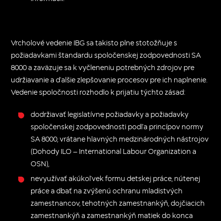
Vrcholové vedenie IBG sa takisto plne stotožňuje s
požiadavkami štandardu spoločenskej zodpovednosti SA
8000 a zaväzuje sa k vyčleneniu potrebných zdrojov pre
udržiavanie a ďalšie zlepšovanie procesov pre ich naplnenie.
Vedenie spoločnosti rozhodlo k prijatiu týchto zásad:
dodržiavať legislatívne požiadavky a požiadavky
spoločenskej zodpovednosti podľa princípov normy
SA 8000, vrátane hlavných medzinárodných nástrojov
(Dohody ILO – International Labour Organization a
OSN),
nevyužívať akúkoľvek formu detskej práce, nútenej
práce a dbať na zvýšenú ochranu mladistvých
zamestnancov, tehotných zamestnankýň, dojčiacich
zamestnankýň a zamestnankýň matiek do konca