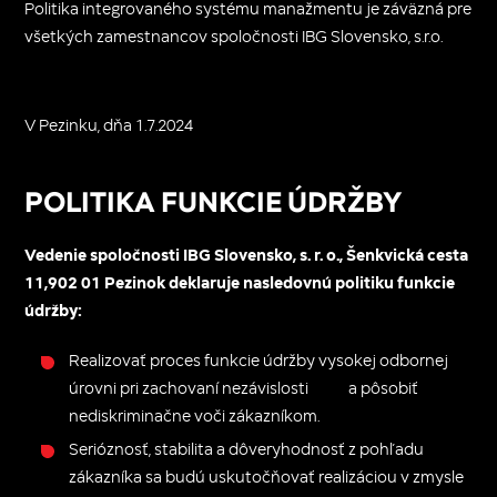
Politika integrovaného systému manažmentu je záväzná pre
všetkých zamestnancov spoločnosti IBG Slovensko, s.r.o.
V Pezinku, dňa 1.7.2024
POLITIKA FUNKCIE ÚDRŽBY
Vedenie spoločnosti IBG Slovensko, s. r. o., Šenkvická cesta
11,902 01 Pezinok deklaruje nasledovnú politiku funkcie
údržby:
Realizovať proces funkcie údržby vysokej odbornej
úrovni pri zachovaní nezávislosti a pôsobiť
nediskriminačne voči zákazníkom.
Serióznosť, stabilita a dôveryhodnosť z pohľadu
zákazníka sa budú uskutočňovať realizáciou v zmysle