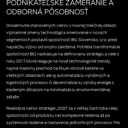
PODNIKATEĽSKÉ ZAMERANIE A
ODBORNÁ PÔSOBNOSŤ
Dosiahnutie stanovených cieľov v nosnej trakčnej oblasti,
významné zmeny technológií a smerovanie v nových
segmentoch postavili spoločnosť IBG Slovensko, s.r.o. pred
najväčšiu výzvu od svojho založenia. Potreba transformácie
spoločnosti IBG nadväzuje na definovanú stratégiu a ciele z
roku 2017, ktorá reaguje na nové technologické trendy,
najmä masívny prechod na lítium-iónové batérie vo
všetkých oblastiach, ale aj automatizáciu výrobných a
logistických procesov či decentralizáciu výroby energie s
kladeným dôrazom na minimalizáciu environmentálnej
záťaže.
Realizácia cieľov stratégie „2020“ sa z veľkej časti týka celej
spoločnosti od produktu cez komplexné riešenia až po
systémové riadenie a nastavenia jednotlivých procesov. Pre