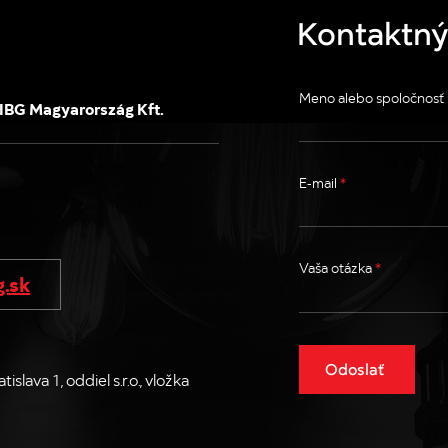
Kontaktný
Meno alebo spoločnosť
IBG Magyarország Kft.
E-mail
*
Vaša otázka
*
g.sk
Odoslať
ava 1, oddiel s.r.o., vložka