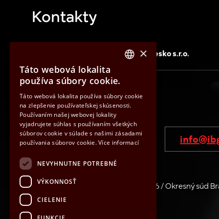
Kontakty
×
IBG Slovensko, s.r.o.
IBG Česko s.r.o.
Táto webová lokalita
CZECH
používa súbory cookie.
ENGLISH
Táto webová lokalita používa súbory cookie
IBG Slovensko, s.r.o.
na zlepšenie používateľskej skúsenosti.
HUNGARIAN
Používaním našej webovej lokality
SLOVAK
vyjadrujete súhlas s používaním všetkých
súborov cookie v súlade s našimi zásadami
+421 33 6407 660
info@ib
používania súborov cookie.
Více informací
NEVYHNUTNE POTREBNÉ
Inovačná 2626/8, 900 01 MODRA
VÝKONNOSŤ
IČO: 36026506 / DIČ: SK2020083186 / Okresný súd Bratisl
33548/B
CIELENIE
FUNKCIE