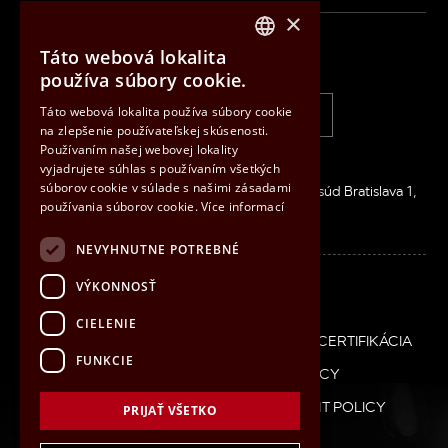
×
Táto webová lokalita
IBG Slovensko, s.r.o.
CZECH
používa súbory cookie.
ENGLISH
Táto webová lokalita používa súbory cookie
+421 33 6407 660
info@ibg.sk
na zlepšenie používateľskej skúsenosti.
HUNGARIAN
Používaním našej webovej lokality
SLOVAK
Inovačná 2626/8, 900 01 MODRA
vyjadrujete súhlas s používaním všetkých
súborov cookie v súlade s našimi zásadami
IČO: 36026506 / DIČ: SK2020083186 / Okresný súd Bratislava 1,
používania súborov cookie.
Více informací
oddiel s.r.o., vložka 33548/B
NEVYHNUTNE POTREBNÉ
Linkedin
VÝKONNOSŤ
CIELENIE
Patička
COOKIES
POLITIKA IMS
PARTNERSTVO
CERTIFIKÁCIA
SK
FUNKCIE
GDPR
ETHICAL CONDUCT POLICY
SUPPLIER RELATIONSHIP MANAGEMENT POLICY
PRIJAŤ VŠETKO
PRÍRUČKY