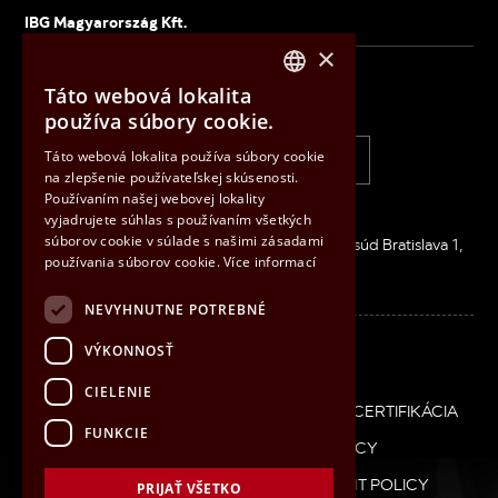
IBG Magyarország Kft.
×
Táto webová lokalita
IBG Slovensko, s.r.o.
CZECH
používa súbory cookie.
ENGLISH
Táto webová lokalita používa súbory cookie
+421 33 6407 660
info@ibg.sk
na zlepšenie používateľskej skúsenosti.
HUNGARIAN
Používaním našej webovej lokality
SLOVAK
Inovačná 2626/8, 900 01 MODRA
vyjadrujete súhlas s používaním všetkých
súborov cookie v súlade s našimi zásadami
IČO: 36026506 / DIČ: SK2020083186 / Okresný súd Bratislava 1,
používania súborov cookie.
Více informací
oddiel s.r.o., vložka 33548/B
NEVYHNUTNE POTREBNÉ
Linkedin
VÝKONNOSŤ
CIELENIE
Patička
COOKIES
POLITIKA IMS
PARTNERSTVO
CERTIFIKÁCIA
SK
FUNKCIE
GDPR
ETHICAL CONDUCT POLICY
SUPPLIER RELATIONSHIP MANAGEMENT POLICY
PRIJAŤ VŠETKO