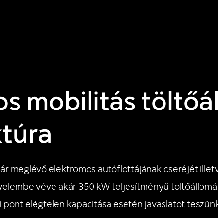
s mobilitás töltőá
ktúra
r meglévő elektromos autóflottájának cseréjét illetv
yelembe véve akár 350 kW teljesítményű töltőállomás
si pont elégtelen kapacitása esetén javaslatot teszü