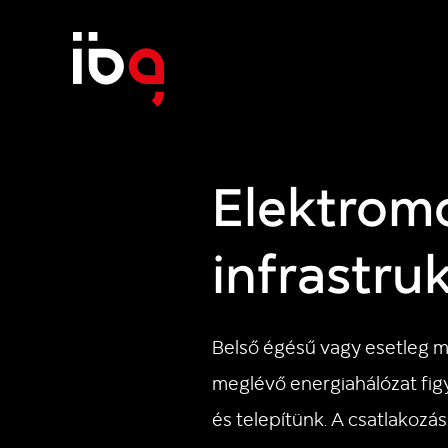
Elektromo
infrastru
Belső égésű vagy esetleg má
meglévő energiahálózat fig
és telepítünk. A csatlakozá