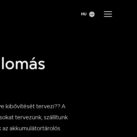
HU
llomás
e kibővítését tervezi?? A
okat tervezünk, szállítunk
nk az akkumulátortárolós