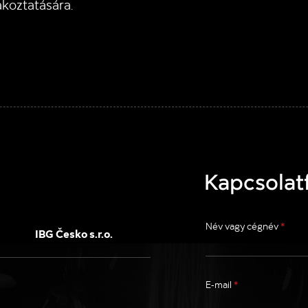
akoztatására.
Kapcsolatf
Név vagy cégnév
*
IBG Česko s.r.o.
E-mail
*