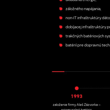
záložného napájania,
non-IT infraštruktúry dáto
dobíjacej infraštruktúry p
trakčných batériových sy
batérií pre dopravnú tech
1993
založenie firmy Aleš Zázvorka –
priemyselné batérie,