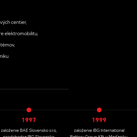
vých centier,
re elektromobilitu,
stémov,
niku.
1997
1999
založenie BAE Slovensko s.r.o,
založenie IBG International
predchodca IBG Slovensko
Battery Group Kft. v Maďarsku,