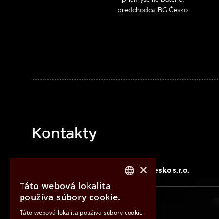
predchodca IBG Česko
Kontakty
×
IBG Slovensko, s.r.o.
IBG Česko s.r.o.
Táto webová lokalita
CZECH
používa súbory cookie.
ENGLISH
Táto webová lokalita používa súbory cookie