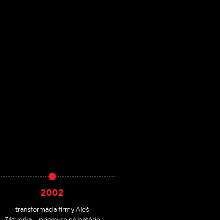
2002
2014
transformácia firmy Aleš
premenovanie spoločností na
Zázvorka – priemyselné batérie
IBG Česko s.r.o., IBG Slovensko,