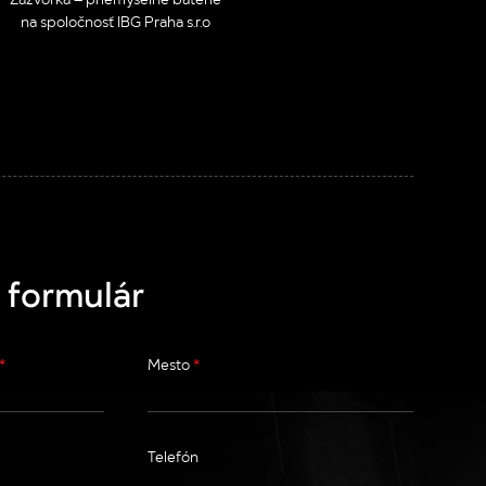
na spoločnosť IBG Praha s.r.o
s.r.o., IBG Magyarország Kft.
 formulár
*
Mesto
*
Telefón