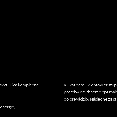
oskytujúca komplexné
Ku každému klientovi pristup
potreby, navrhneme optimál
do prevádzky. Následne zaist
energie,