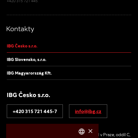
+420 315 721 445.
Kontakty
IBG Česko s.r.o.
IBG Slovensko, s.r.o.
IBG Magyarország Kft.
IBG Česko s.r.o.
+420 315 721 445-7
info@ibg.cz
V Pískovně 2053, 278 01 Kralupy nad Vltavou
×
IČ: 26683229 / DIČ: CZ26683229 / Městský soud v Praze, oddíl C,