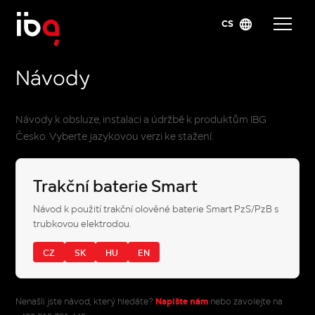
CS
Návody
Návody k obsluze, instalaci a údržbě k produktům IBG
Česko. Vyberte jazykovou verzi ke stažení.
Trakční baterie Smart
Návod k použití trakční olověné baterie Smart PzS/PzB s
trubkovou elektrodou.
CZ
SK
HU
EN
Napište nám
Nenašli jste návod, který hledáte?
nebo zavolejte na